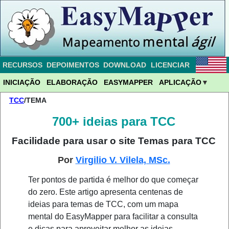
RECURSOS
DEPOIMENTOS
DOWNLOAD
LICENCIAR
INICIAÇÃO
ELABORAÇÃO
EASYMAPPER
APLICAÇÃO
TCC
/TEMA
700+ ideias para TCC
Facilidade para usar o site Temas para TCC
Por
Virgilio V. Vilela, MSc.
Ter pontos de partida é melhor do que começar
do zero. Este artigo apresenta centenas de
ideias para temas de TCC, com um mapa
mental do EasyMapper para facilitar a consulta
e dicas para aproveitar melhor as ideias.